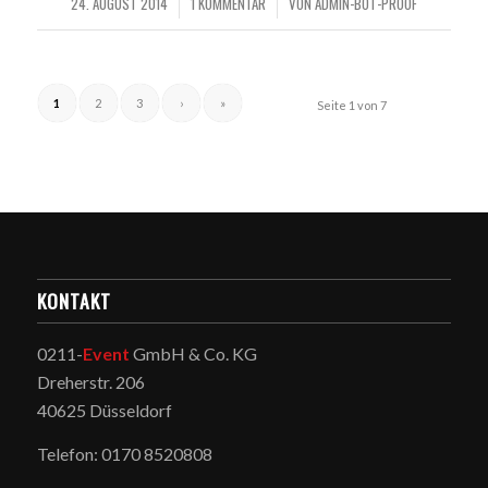
24. AUGUST 2014
1 KOMMENTAR
VON
ADMIN-BOT-PROOF
/
/
1
2
3
›
»
Seite 1 von 7
KONTAKT
0211-
Event
GmbH & Co. KG
Dreherstr. 206
40625 Düsseldorf
Telefon: 0170 8520808