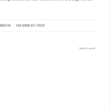
OMMENTAR
VON
ADMIN-BOT-PROOF
Seite 1 von 8