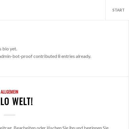
START
s bio yet.
admin-bot-proof
contributed 8 entries already.
ALLGEMEIN
LO WELT!
itrag. Bearbeiten oder löschen Sie ihn und beginnen Sie