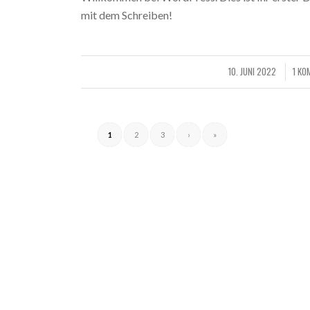
mit dem Schreiben!
10. JUNI 2022
1 K
/
/
1
2
3
›
»