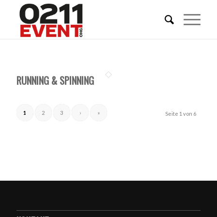
RUNNING & SPINNING
1
2
3
›
»
Seite 1 von 6